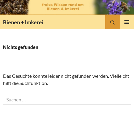
Zum
Inhalt
springen
Suchen
Bienen + Imkerei
PRIMÄR
MENÜ
Nichts gefunden
Das Gesuchte konnte leider nicht gefunden werden. Vielleicht
hilft die Suchfunktion.
Suchen
nach: