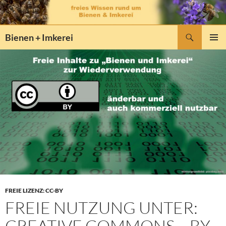
Zum
Inhalt
springen
Suchen
Bienen + Imkerei
PRIMÄR
MENÜ
FREIE LIZENZ: CC-BY
FREIE NUTZUNG UNTER:
CREATIVE COMMONS – BY