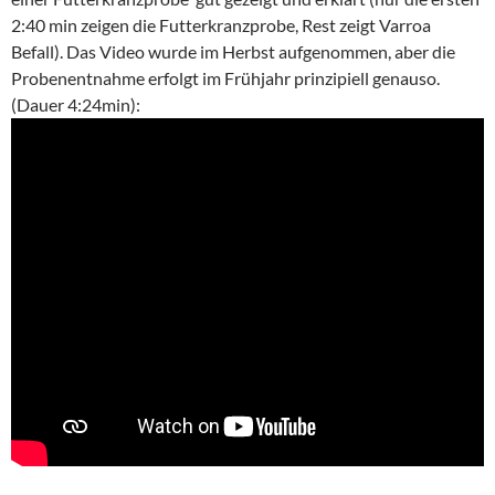
2:40 min zeigen die Futterkranzprobe, Rest zeigt Varroa
Befall). Das Video wurde im Herbst aufgenommen, aber die
Probenentnahme erfolgt im Frühjahr prinzipiell genauso.
(Dauer 4:24min):