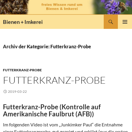
Zum
Inhalt
springen
Suchen
Bienen + Imkerei
PRIMÄR
MENÜ
Archiv der Kategorie: Futterkranz-Probe
FUTTERKRANZ-PROBE
FUTTERKRANZ-PROBE
2019-03-22
Futterkranz-Probe (Kontrolle auf
Amerikanische Faulbrut (AFB))
Im folgenden Video ist vom „Junkimker Paul“ die Entnahme
einer Futterkranzprobe gut gezeigt und erklärt (nur die ersten