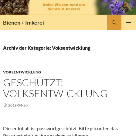
Zum
Inhalt
springen
Suchen
Bienen + Imkerei
PRIMÄR
MENÜ
Archiv der Kategorie: Voksentwicklung
VOKSENTWICKLUNG
GESCHÜTZT:
VOLKSENTWICKLUNG
2019-04-20
Dieser Inhalt ist passwortgeschützt. Bitte gib unten das
Passwort ein, um ihn anzeigen zu können.