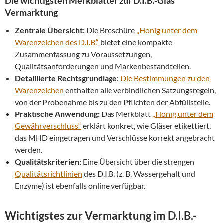
Die wichtigsten Merkblätter zur D.I.B.-Glas
Vermarktung
Zentrale Übersicht:
Die Broschüre
„Honig unter dem
Warenzeichen des D.I.B.“
bietet eine kompakte
Zusammenfassung zu Voraussetzungen,
Qualitätsanforderungen und Markenbestandteilen.
Detaillierte Rechtsgrundlage
:
Die Bestimmungen zu den
Warenzeichen
enthalten alle verbindlichen Satzungsregeln,
von der Probenahme bis zu den Pflichten der Abfüllstelle.
Praktische Anwendung:
Das Merkblatt
„Honig unter dem
Gewährverschluss“
erklärt konkret, wie Gläser etikettiert,
das MHD eingetragen und Verschlüsse korrekt angebracht
werden.
Qualitätskriterien:
Eine Übersicht über die strengen
Qualitätsrichtlinien
des D.I.B. (z. B. Wassergehalt und
Enzyme) ist ebenfalls online verfügbar.
Wichtigstes zur Vermarktung im D.I.B.-