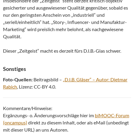
Insbesondere der „Zeitgeist“ steht derzeit kritisch objektiv
gesicherter und ausgewiesener Qualität gegenüber, sobald es
nur den geringsten Anschein von „industriell“ und
„seriell/einheitlich“ hat. „Story-, Influencer- und Manufaktur-
Marketing“ wird preislich mehr belohnt, als nachgewiesene
Qualität.
Dieser „Zeitgeist“ macht es derzeit fürs D.I.B.-Glas schwer.
Sonstiges
Foto-Quellen:
Beitragsbild –
„D.I.B. Gläser“ – Autor: Dietmar
Rabich
, Lizenz: CC-BY 4.0.
Kommentare/Hinweise:
Ergänzungs- o. Änderungsvorschläge hier im
biMOOC-Forum
(oncampus)
direkt zu diesem Inhalt, oder als eMail (unbedingt
mit dieser URL) an uns Autoren.