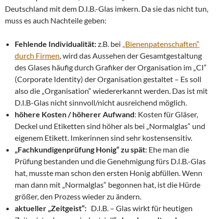
Deutschland mit dem D.I.B.-Glas imkern. Da sie das nicht tun,
muss es auch Nachteile geben:
Fehlende Individualität:
z.B. bei
„Bienenpatenschaften“
durch Firmen
, wird das Aussehen der Gesamtgestaltung
des Glases häufig durch Grafiker der Organisation im „CI“
(Corporate Identity) der Organisation gestaltet – Es soll
also die „Organisation“ wiedererkannt werden. Das ist mit
D.I.B-Glas nicht sinnvoll/nicht ausreichend möglich.
höhere Kosten / höherer Aufwand
: Kosten für Gläser,
Deckel und Etiketten sind höher als bei „Normalglas“ und
eigenem Etikett. Imkerinnen sind sehr kostensensitiv.
„Fachkundigenprüfung Honig“ zu spät
: Ehe man die
Prüfung bestanden und die Genehmigung fürs D.I.B.-Glas
hat, musste man schon den ersten Honig abfüllen. Wenn
man dann mit „Normalglas“ begonnen hat, ist die Hürde
größer, den Prozess wieder zu ändern.
aktueller „Zeitgeist“:
D.I.B. – Glas wirkt für heutigen