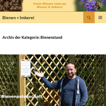
Zum
Inhalt
springen
Suchen
Bienen + Imkerei
PRIMÄR
MENÜ
Archiv der Kategorie: Bienenstand