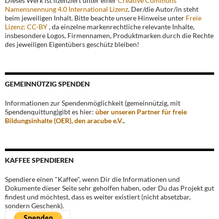
Dieses Werk ist lizenziert unter einer
Creative Commons
Namensnennung 4.0 International Lizenz
. Der/die Autor/in steht
beim jeweiligen Inhalt. Bitte beachte unsere Hinweise unter
Freie
Lizenz: CC-BY
, da einzelne markenrechtliche relevante Inhalte,
insbesondere Logos, Firmennamen, Produktmarken durch die Rechte
des jeweiligen Eigentübers geschütz bleiben!
GEMEINNÜTZIG SPENDEN
Informationen zur Spendenmöglichkeit (gemeinnützig, mit
Spendenquittung)gibt es hier:
über unseren Partner für freie
Bildungsinhalte (OER), den aracube e.V.
.
KAFFEE SPENDIEREN
Spendiere einen "Kaffee", wenn Dir die Informationen und
Dokumente dieser Seite sehr geholfen haben, oder Du das Projekt gut
findest und möchtest, dass es weiter existiert (nicht absetzbar,
sondern Geschenk).