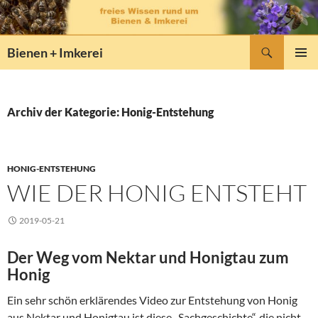
Zum
Inhalt
springen
Suchen
Bienen + Imkerei
PRIMÄR
MENÜ
Archiv der Kategorie: Honig-Entstehung
HONIG-ENTSTEHUNG
WIE DER HONIG ENTSTEHT
2019-05-21
Der Weg vom Nektar und Honigtau zum
Honig
Ein sehr schön erklärendes Video zur Entstehung von Honig
aus Nektar und Honigtau ist diese „Sachgeschichte“, die nicht