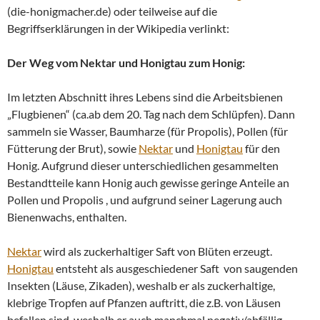
(die-honigmacher.de) oder teilweise auf die
Begriffserklärungen in der Wikipedia verlinkt:
Der Weg vom Nektar und Honigtau zum Honig:
Im letzten Abschnitt ihres Lebens sind die Arbeitsbienen
„Flugbienen“ (ca.ab dem 20. Tag nach dem Schlüpfen). Dann
sammeln sie Wasser, Baumharze (für Propolis), Pollen (für
Fütterung der Brut), sowie
Nektar
und
Honigtau
für den
Honig. Aufgrund dieser unterschiedlichen gesammelten
Bestandtteile kann Honig auch gewisse geringe Anteile an
Pollen und Propolis , und aufgrund seiner Lagerung auch
Bienenwachs, enthalten.
Nektar
wird als zuckerhaltiger Saft von Blüten erzeugt.
Honigtau
entsteht als ausgeschiedener Saft von saugenden
Insekten (Läuse, Zikaden), weshalb er als zuckerhaltige,
klebrige Tropfen auf Pfanzen auftritt, die z.B. von Läusen
befallen sind, weshalb er auch manchmal negativ/abfällig