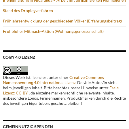
Bienenhaltung in Nicaragua – Arbeit mit afrikanisierten Honigbienen
Stand des Droplegverfahren
Frühjahrsentwicklung der geschiedeten Völker (Erfahrungsbeitrag)
Frühblüher Mitmach-Aktion (Wohnungsgenossenschaft)
CC-BY 4.0 LIZENZ
Dieses Werk ist lizenziert unter einer
Creative Commons
Namensnennung 4.0 International Lizenz
. Der/die Autor/in steht
beim jeweiligen Inhalt. Bitte beachte unsere Hinweise unter
Freie
Lizenz: CC-BY
, da einzelne markenrechtliche relevante Inhalte,
insbesondere Logos, Firmennamen, Produktmarken durch die Rechte
des jeweiligen Eigentübers geschütz bleiben!
GEMEINNÜTZIG SPENDEN