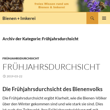
Zum
Inhalt
springen
Suchen
Bienen + Imkerei
PRIMÄR
MENÜ
Archiv der Kategorie: Frühjahrsdurchsicht
FRÜHJAHRSDURCHSICHT
FRÜHJAHRSDURCHSICHT
2019-03-22
Die Frühjahrsdurchsicht des Bienenvolks
Die Frühjahrsdurchsicht ergibt Klarheit, wie die Bienen-Völker
über den Winter gekommen sind und wie stark sie sind. Dies
ist auch der Zeitpunkt, ihre Frühjahrsentwicklung ggf. mit