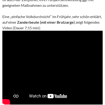
geeigneten Maßnahmen zu unterstützen.
Eine „einfache Volkdurchsicht“ im Frühjahr, sehr schön erklärt,
auf einer
Zanderbeute (mit einer Brutzarge)
zeigt folgendes
Video (Dauer 7:15 min):