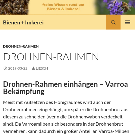
Zum
Inhalt
springen
Suchen
Bienen + Imkerei
PRIMÄR
MENÜ
DROHNEN-RAHMEN
DROHNEN-RAHMEN
2019-03-22
LIESCH
Drohnen-Rahmen einhängen – Varroa
Bekämpfung
Meist mit Aufsetzen des Honigraumes wird auch der
Drohnenrahmen eingehängt, um später die Drohnenbrut aus
diesem zu schneiden (wenn die Drohnenwaben verdeckelt
sind). Da Varroamilben sich besonders in der Drohnenbrut
vermehren, kann dadurch ein großer Anteil an Varroa-Milben