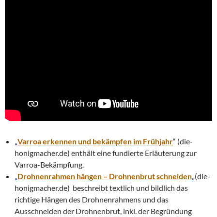
„
Varroa erkennen und bekämpfen im Frühjahr
“ (die-
honigmacher.de) enthält eine fundierte Erläuterung zur
Varroa-Bekämpfung.
„
Drohnenrahmen hängen – Drohnenbrut schneiden
„(die-
honigmacher.de) beschreibt textlich und bildlich das
richtige Hängen des Drohnenrahmens und das
Ausschneiden der Drohnenbrut, inkl. der Begründung