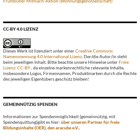
Frühblüher Mitmach-Aktion (Wohnungsgenossenschaft)
CC-BY 4.0 LIZENZ
Dieses Werk ist lizenziert unter einer
Creative Commons
Namensnennung 4.0 International Lizenz
. Der/die Autor/in steht
beim jeweiligen Inhalt. Bitte beachte unsere Hinweise unter
Freie
Lizenz: CC-BY
, da einzelne markenrechtliche relevante Inhalte,
insbesondere Logos, Firmennamen, Produktmarken durch die Rechte
des jeweiligen Eigentübers geschütz bleiben!
GEMEINNÜTZIG SPENDEN
Informationen zur Spendenmöglichkeit (gemeinnützig, mit
Spendenquittung)gibt es hier:
über unseren Partner für freie
Bildungsinhalte (OER), den aracube e.V.
.