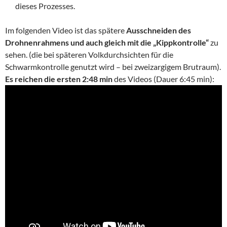
dieses Prozesses.
Im folgenden Video ist das spätere
Ausschneiden des
Drohnenrahmens und auch gleich mit die „Kippkontrolle“
zu
sehen. (die bei späteren Volkdurchsichten für die
Schwarmkontrolle genutzt wird – bei zweizargigem Brutraum).
Es reichen die ersten 2:48 min
des Videos (Dauer 6:45 min):