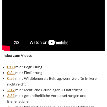
Index zum Video:
0:00
min : Begrüßung
0:34
min : Einführung
0:58
min : Wildbienen als Beitrag, wenn Zeit für Imkerei
nicht reicht
2:12
min : rechtliche Grundlagen + Haftpflicht
3:31
min : gesundheitliche Voraussetzungen und
Bienenstiche
4:58
min : Informationensquellen,Buchempfehlungen,