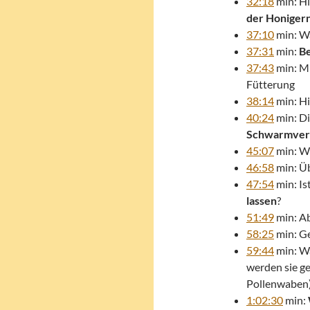
32:18
min: Hi
der Honiger
37:10
min: Wä
37:31
min:
Be
37:43
min: Mu
Fütterung
38:14
min: Hi
40:24
min: D
Schwarmver
45:07
min: Wi
46:58
min: Ü
47:54
min: Is
lassen
?
51:49
min: A
58:25
min: Ge
59:44
min: W
werden sie g
Pollenwaben
1:02:30
min: