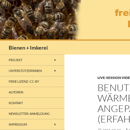
Zum
Inhalt
springen
Suchen
Bienen + Imkerei
PROJEKT
UNTERSTÜTZERINNEN
LIVE-SESSION VID
FREIE LIZENZ: CC-BY
BENUT
AUTOREN
WÄRME
KONTAKT
ANGEP
NEWSLETTER-ANMELDUNG
(ERFA
IMPRESSUM