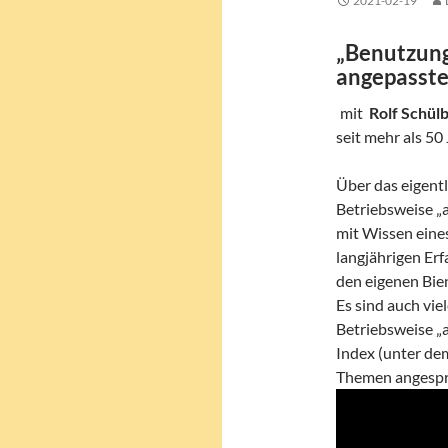
2021-02-19
„Benutzun
angepasst
mit
Rolf Schül
seit mehr als 50
Über das eigent
Betriebsweise „a
mit Wissen eine
langjährigen Er
den eigenen Bien
Es sind auch vie
Betriebsweise „
Index (unter dem
Themen angespr