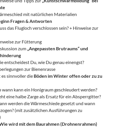
nweise und Tipps zur
„Kunstschwarmbildung“ bei
nte
rmeschied mit natürlichen Materialien
ginn Fragen & Antworten
ss das Flugloch verschlossen sein? + Hinweise zur
nweise zur Fütterung
iskussion zum
„Angepassten Brutraums“ und
hinderung
e entscheidest Du, wie Du genau einengst?
berlegungen zur Bienenrasse
t es sinnvoller die
Böden im Winter offen oder zu zu
b wann kann ein Honigraum geschleudert werden?
ht eine halbe Zarge als Ersatz für ein Absperrgitter?
ann werden die Wärmeschiede gesetzt und wann
ezogen? (mit zusätzlichen Ausführungen zu
)
Wie wird mit dem Baurahmen (Drohnenrahmen)