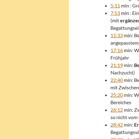
5:11
min : G
7:53
min : Ei
(mit
ergänzen
Begattungsei
11:33
min: B
angepasstem
17:16
min: Wä
Frühjahr
21:19
min:
Be
Nachzucht)
22:40
min: Be
mit Zwischen
25:20
min: W
Bereiches
26:12
min: Zw
so nicht vom 
28:42
min:
Er
Begattungsvö