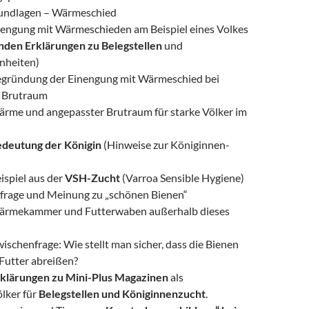
rundlagen – Wärmeschied
nengung mit Wärmeschieden am Beispiel eines Volkes
den Erklärungen zu Belegstellen
und
nheiten)
egründung der Einengung mit Wärmeschied bei
 Brutraum
rme und angepasster Brutraum für starke Völker im
deutung der Königin
(Hinweise zur Königinnen-
ispiel aus der
VSH-Zucht
(Varroa Sensible Hygiene)
frage und Meinung zu „schönen Bienen“
ärmekammer und Futterwaben außerhalb dieses
ischenfrage: Wie stellt man sicher, dass die Bienen
Futter abreißen?
klärungen zu Mini-Plus Magazinen
als
lker für
Belegstellen und Königinnenzucht
.