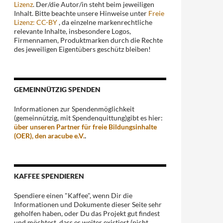
Lizenz
. Der/die Autor/in steht beim jeweiligen
Inhalt. Bitte beachte unsere Hinweise unter
Freie
Lizenz: CC-BY
, da einzelne markenrechtliche
relevante Inhalte, insbesondere Logos,
Firmennamen, Produktmarken durch die Rechte
des jeweiligen Eigentübers geschütz bleiben!
GEMEINNÜTZIG SPENDEN
Informationen zur Spendenmöglichkeit
(gemeinnützig, mit Spendenquittung)gibt es hier:
über unseren Partner für freie Bildungsinhalte
(OER), den aracube e.V.
.
KAFFEE SPENDIEREN
Spendiere einen "Kaffee", wenn Dir die
Informationen und Dokumente dieser Seite sehr
geholfen haben, oder Du das Projekt gut findest
und möchtest, dass es weiter existiert (nicht