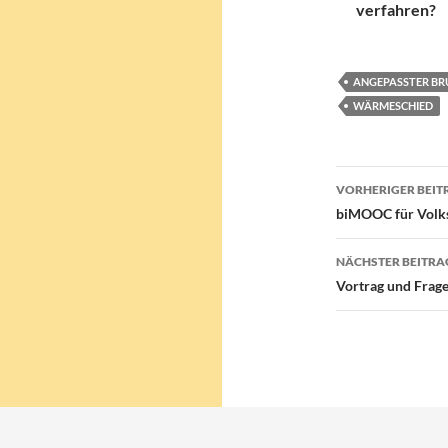
verfahren?
ANGEPASSTER B
WÄRMESCHIED
Beitragsn
VORHERIGER BEIT
biMOOC für Volk
NÄCHSTER BEITRA
Vortrag und Frag