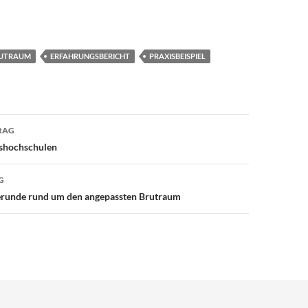
RUTRAUM
ERFAHRUNGSBERICHT
PRAXISBEISPIEL
avigation
RAG
shochschulen
G
erunde rund um den angepassten Brutraum