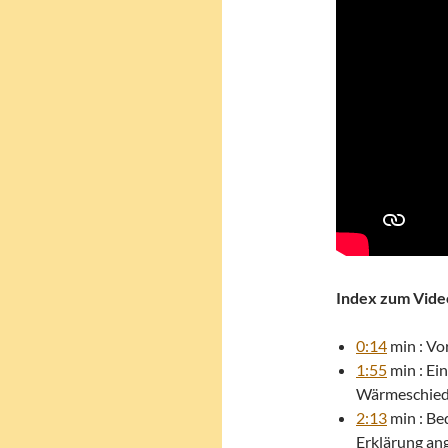
Index zum Vide
0:14
min : Vo
1:55
min : Ei
Wärmeschie
2:13
min : Be
Erklärung an