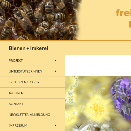
Zum
Inhalt
springen
Suchen
Bienen + Imkerei
PROJEKT
UNTERSTÜTZERINNEN
FREIE LIZENZ: CC-BY
AUTOREN
KONTAKT
NEWSLETTER-ANMELDUNG
IMPRESSUM