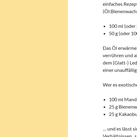
einfaches Rezept
(Öl:Bienenwachs
100 ml (oder
50 g (oder 1
Das Öl erwärmen
verrühren und a
dem (Glatt-) Le
einer unauffällig
Wer es exotisch
100 ml Mand
25 g Bienen
25 g Kakaobu
… und es lässt s
Verhältnissen „s