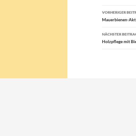
Beitragsn
VORHERIGER BEIT
Mauerbienen-Akti
NÄCHSTER BEITRA
Holzpflege mit B