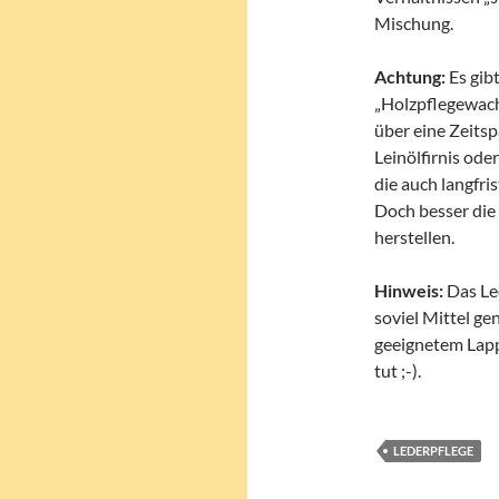
Mischung.
Achtung:
Es gib
„Holzpflegewach
über eine Zeitsp
Leinölfirnis ode
die auch langfris
Doch besser die
herstellen.
Hinweis:
Das Led
soviel Mittel ge
geeignetem Lapp
tut ;-).
LEDERPFLEGE