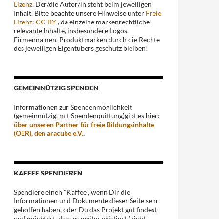
Lizenz
. Der/die Autor/in steht beim jeweiligen
Inhalt. Bitte beachte unsere Hinweise unter
Freie
Lizenz: CC-BY
, da einzelne markenrechtliche
relevante Inhalte, insbesondere Logos,
Firmennamen, Produktmarken durch die Rechte
des jeweiligen Eigentübers geschütz bleiben!
GEMEINNÜTZIG SPENDEN
Informationen zur Spendenmöglichkeit
(gemeinnützig, mit Spendenquittung)gibt es hier:
über unseren Partner für freie Bildungsinhalte
(OER), den aracube e.V.
.
KAFFEE SPENDIEREN
Spendiere einen "Kaffee", wenn Dir die
Informationen und Dokumente dieser Seite sehr
geholfen haben, oder Du das Projekt gut findest
und möchtest, dass es weiter existiert (nicht