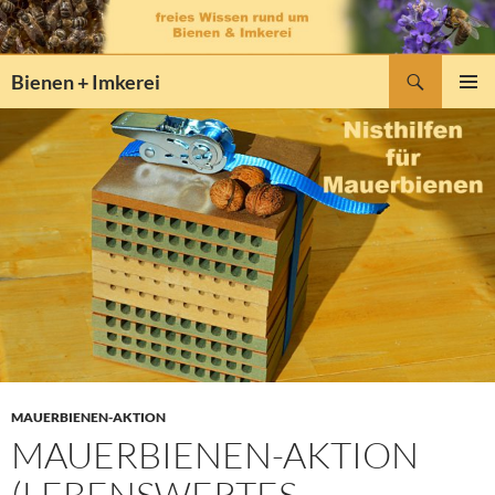
Zum
Inhalt
springen
Suchen
Bienen + Imkerei
PRIMÄR
MENÜ
MAUERBIENEN-AKTION
MAUERBIENEN-AKTION
(LEBENSWERTES