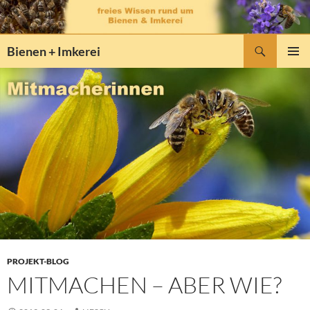
Zum
Inhalt
springen
Suchen
Bienen + Imkerei
PRIMÄR
MENÜ
PROJEKT-BLOG
MITMACHEN – ABER WIE?