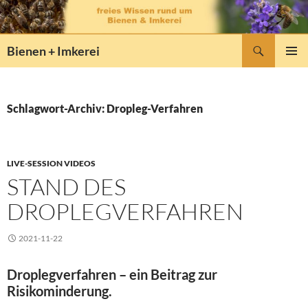
Zum
Inhalt
springen
Suchen
Bienen + Imkerei
PRIMÄR
MENÜ
Schlagwort-Archiv: Dropleg-Verfahren
LIVE-SESSION VIDEOS
STAND DES
DROPLEGVERFAHREN
2021-11-22
Droplegverfahren – ein Beitrag zur
Risikominderung.