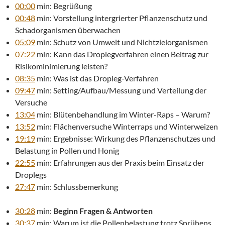
00:00
min: Begrüßung
00:48
min: Vorstellung intergrierter Pflanzenschutz und
Schadorganismen überwachen
05:09
min: Schutz von Umwelt und Nichtzielorganismen
07:22
min: Kann das Droplegverfahren einen Beitrag zur
Risikominimierung leisten?
08:35
min: Was ist das Dropleg-Verfahren
09:47
min: Setting/Aufbau/Messung und Verteilung der
Versuche
13:04
min: Blütenbehandlung im Winter-Raps – Warum?
13:52
min: Flächenversuche Winterraps und Winterweizen
19:19
min: Ergebnisse: Wirkung des Pflanzenschutzes und
Belastung in Pollen und Honig
22:55
min: Erfahrungen aus der Praxis beim Einsatz der
Droplegs
27:47
min: Schlussbemerkung
30:28
min:
Beginn Fragen & Antworten
30:37
min: Warum ist die Pollenbelastung trotz Sprühens