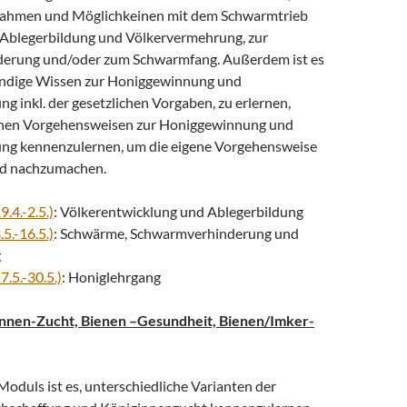
ahmen und Möglichkeinen mit dem Schwarmtrieb
Ablegerbildung und Völkervermehrung, zur
erung und/oder zum Schwarmfang. Außerdem ist es
wendige Wissen zur Honiggewinnung und
 inkl. der gesetzlichen Vorgaben, zu erlernen,
schen Vorgehensweisen zur Honiggewinnung und
ng kennenzulernen, um die eigene Vorgehensweise
d nachzumachen.
9.4.-2.5.)
: Völkerentwicklung und Ablegerbildung
.5.-16.5.)
: Schwärme, Schwarmverhinderung und
g
7.5.-30.5.)
: Honiglehrgang
innen-Zucht, Bienen –Gesundheit, Bienen/Imker-
 Moduls ist es, unterschiedliche Varianten der