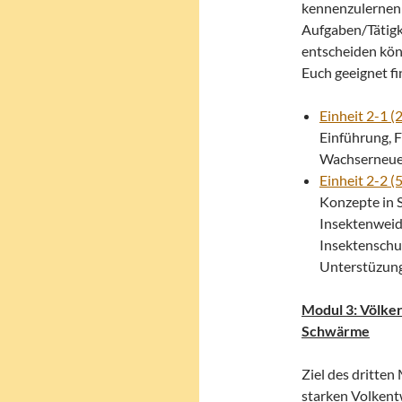
kennenzulernen 
Aufgaben/Tätigke
entscheiden kön
Euch geeignet f
Einheit 2-1 (2
Einführung, 
Wachserneue
Einheit 2-2 (5
Konzepte in S
Insektenweid
Insektenschu
Unterstüzun
Modul 3: Völker
Schwärme
Ziel des dritte
starken Volkent