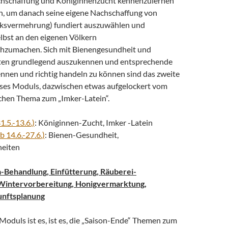
hschaffung und Königinnenzucht kennenzulernen
n, um danach seine eigene Nachschaffung von
lksvermehrung) fundiert auszuwählen und
lbst an den eigenen Völkern
hzumachen. Sich mit Bienengesundheit und
ten grundlegend auszukennen und entsprechende
ennen und richtig handeln zu können sind das zweite
ieses Moduls, dazwischen etwas aufgelockert vom
chen Thema zum „Imker-Latein“.
1.5.-13.6.)
: Königinnen-Zucht, Imker -Latein
b 14.6.-27.6.)
: Bienen-Gesundheit,
heiten
-Behandlung, Einfütterung, Räuberei-
Wintervorbereitung, Honigvermarktung,
nftsplanung
 Moduls ist es, ist es, die „Saison-Ende“ Themen zum