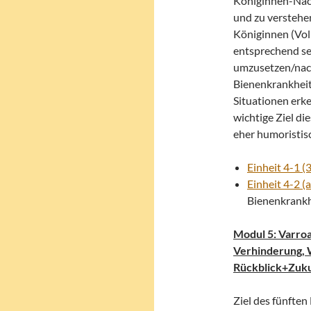
Königinnen-Nac
und zu verstehe
Königinnen (Vo
entsprechend se
umzusetzen/nac
Bienenkrankhei
Situationen erk
wichtige Ziel d
eher humoristis
Einheit 4-1 (3
Einheit 4-2 (a
Bienenkrank
Modul 5: Varroa
Verhinderung, 
Rückblick+Zuku
Ziel des fünften