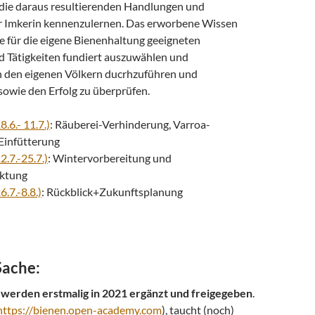
die daraus resultierenden Handlungen und
Imkerin kennenzulernen. Das erworbene Wissen
ie für die eigene Bienenhaltung geeigneten
Tätigkeiten fundiert auszuwählen und
 den eigenen Völkern ducrhzuführen und
owie den Erfolg zu überprüfen.
8.6.- 11.7.)
: Räuberei-Verhinderung, Varroa-
Einfütterung
2.7.-25.7.)
: Wintervorbereitung und
ktung
6.7.-8.8.)
: Rückblick+Zukunftsplanung
Sache:
 werden erstmalig in 2021 ergänzt und freigegeben
.
https://bienen.open-academy.com
), taucht (noch)