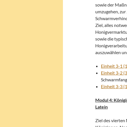
sowie der Maßn
umzugehen, zur 
Schwarmverhind
Ziel, alles not
Honigvermarktung
sowie die typi
Honigverarbeitu
auszuwählen un
Einheit 3-1 (1
Einheit 3-2 (3
Schwarmfan
Einheit 3-3 (1
Modul 4: König
Latein
Ziel des vierten