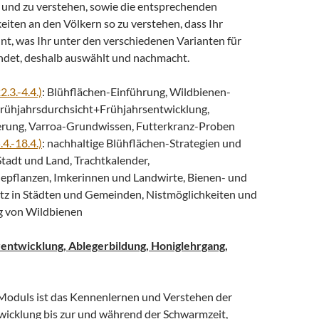
und zu verstehen, sowie die entsprechenden
iten an den Völkern so zu verstehen, dass Ihr
nt, was Ihr unter den verschiedenen Varianten für
indet, deshalb auswählt und nachmacht.
2.3.-4.4.)
: Blühflächen-Einführung, Wildbienen-
Frühjahrsdurchsicht+Frühjahrsentwicklung,
rung, Varroa-Grundwissen, Futterkranz-Proben
.4.-18.4.)
: nachhaltige Blühflächen-Strategien und
tadt und Land, Trachtkalender,
epflanzen, Imkerinnen und Landwirte, Bienen- und
tz in Städten und Gemeinden, Nistmöglichkeiten und
g von Wildbienen
entwicklung, Ablegerbildung, Honiglehrgang,
n Moduls ist das Kennenlernen und Verstehen der
wicklung bis zur und während der Schwarmzeit,