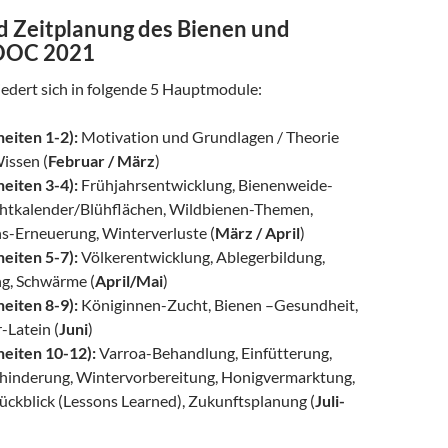
nd Zeitplanung des Bienen und
OOC 2021
dert sich in folgende 5 Hauptmodule:
heiten 1-2):
Motivation und Grundlagen / Theorie
issen (
Februar / März
)
heiten 3-4):
Frühjahrsentwicklung, Bienenweide-
htkalender/Blühflächen, Wildbienen-Themen,
-Erneuerung, Winterverluste (
März / April
)
heiten 5-7):
Völkerentwicklung, Ablegerbildung,
g, Schwärme (
April/Mai
)
heiten 8-9):
Königinnen-Zucht, Bienen –Gesundheit,
-Latein (
Juni
)
heiten 10-12):
Varroa-Behandlung, Einfütterung,
hinderung, Wintervorbereitung, Honigvermarktung,
ückblick (Lessons Learned), Zukunftsplanung (
Juli-