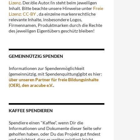
Lizenz
. Der/die Autor/in steht beim jeweiligen
Inhalt. Bitte beachte unsere Hinweise unter
Freie
Lizenz: CC-BY
, da einzelne markenrechtliche
relevante Inhalte, insbesondere Logos,
Firmennamen, Produktmarken durch die Rechte
des jeweiligen Eigentübers geschütz bleiben!
GEMEINNÜTZIG SPENDEN
Informationen zur Spendenmöglichkeit
(gemeinnützig, mit Spendenquittung)gibt es hier:
über unseren Partner für freie Bildungsinhalte
(OER), den aracube e.V.
.
KAFFEE SPENDIEREN
Spendiere einen "Kaffee", wenn Dir die
Informationen und Dokumente dieser Seite sehr
geholfen haben, oder Du das Projekt gut findest
und möchtest, dass es weiter existiert (nicht