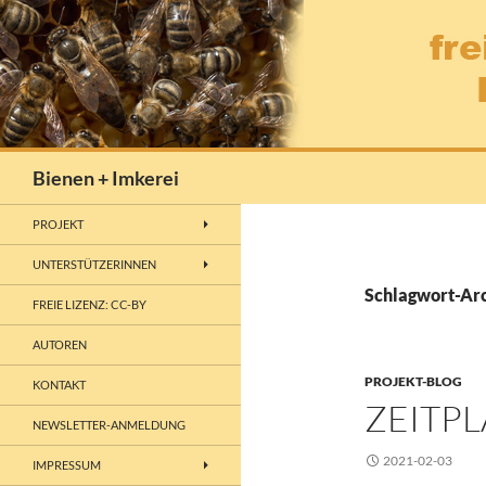
Zum
Inhalt
springen
Suchen
Bienen + Imkerei
PROJEKT
UNTERSTÜTZERINNEN
Schlagwort-Arc
FREIE LIZENZ: CC-BY
AUTOREN
PROJEKT-BLOG
KONTAKT
ZEITPL
NEWSLETTER-ANMELDUNG
2021-02-03
IMPRESSUM