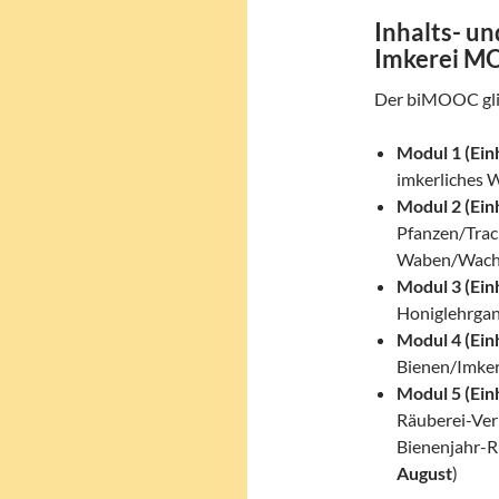
Inhalts- u
Imkerei M
Der biMOOC glie
Modul 1 (Ein
imkerliches W
Modul 2 (Ein
Pfanzen/Trac
Waben/Wachs
Modul 3 (Ein
Honiglehrgan
Modul 4 (Ein
Bienen/Imker
Modul 5 (Ein
Räuberei-Ver
Bienenjahr-R
August
)