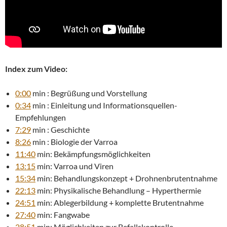
Index zum Video:
0:00
min : Begrüßung und Vorstellung
0:34
min : Einleitung und Informationsquellen-
Empfehlungen
7:29
min : Geschichte
8:26
min : Biologie der Varroa
11:40
min: Bekämpfungsmöglichkeiten
13:15
min: Varroa und Viren
15:34
min: Behandlungskonzept + Drohnenbrutentnahme
22:13
min: Physikalische Behandlung – Hyperthermie
24:51
min: Ablegerbildung + komplette Brutentnahme
27:40
min: Fangwabe
28:51
min: Möglichkeiten zur Befallskontrolle