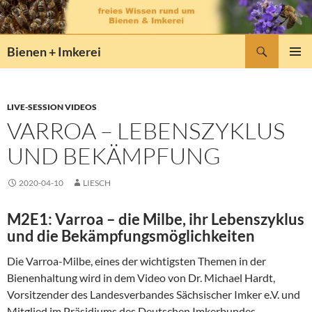
Zum
Inhalt
springen
Suchen
Bienen + Imkerei
PRIMÄR
MENÜ
LIVE-SESSION VIDEOS
VARROA – LEBENSZYKLUS
UND BEKÄMPFUNG
2020-04-10
LIESCH
M2E1: Varroa – die Milbe, ihr Lebenszyklus
und die Bekämpfungsmöglichkeiten
Die Varroa-Milbe, eines der wichtigsten Themen in der
Bienenhaltung wird in dem Video von Dr. Michael Hardt,
Vorsitzender des Landesverbandes Sächsischer Imker e.V. und
Mitglied im Präsidiums des Deutschen Imkerbundes