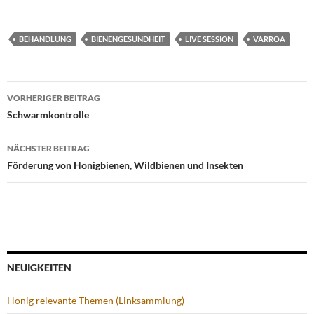
BEHANDLUNG
BIENENGESUNDHEIT
LIVE SESSION
VARROA
Beitragsnavigation
VORHERIGER BEITRAG
Schwarmkontrolle
NÄCHSTER BEITRAG
Förderung von Honigbienen, Wildbienen und Insekten
NEUIGKEITEN
Honig relevante Themen (Linksammlung)